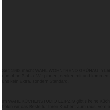
Seit 1998 macht WAHL WOHNTREND GRÜNAU in Leipzig ge
und ohne Blabla. Wir planen, denken mit und kommen au
uns kein Extra, sondern Standard.
Im WAHL KÜCHENSTUDIO LEIPZIG gibt’s keine Küchen v
holen wir das Beste für Ihren Küchentraum raus, vom er