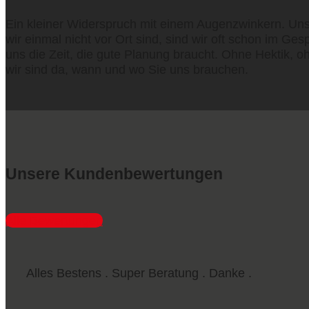
Ein kleiner Widerspruch mit einem Augenzwinkern. Uns
wir einmal nicht vor Ort sind, sind wir oft schon im G
uns die Zeit, die gute Planung braucht. Ohne Hektik, 
wir sind da, wann und wo Sie uns brauchen.
Unsere Kundenbewertungen
Alle Bewertungen
Alles Bestens . Super Beratung . Danke .