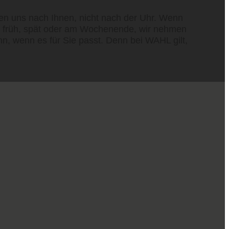
ten uns nach Ihnen, nicht nach der Uhr. Wenn
 Ob früh, spät oder am Wochenende, wir nehmen
nn, wenn es für Sie passt. Denn bei WAHL gilt,