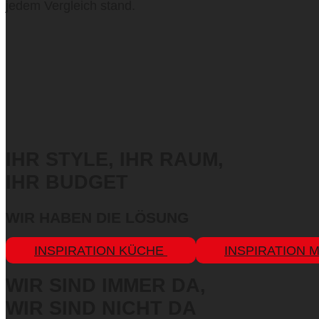
jedem Vergleich stand.
IHR STYLE, IHR RAUM,
IHR BUDGET
WIR HABEN DIE LÖSUNG
INSPIRATION KÜCHE
INSPIRATION 
WIR SIND IMMER DA,
WIR SIND NICHT DA