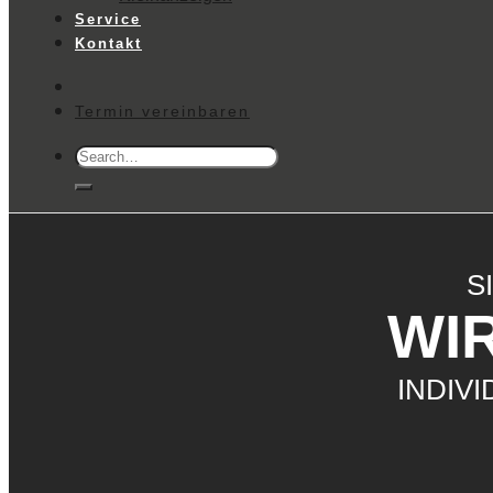
Service
Kontakt
Termin vereinbaren
Search
for:
S
WIR
INDIVI