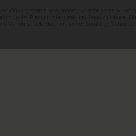
ere Öffnungszeiten sind anders? Absicht. Denn wir rich
espräch, in der Planung oder direkt bei Ihnen zu Hause.
ohne Verkaufsdruck, dafür mit echter Beratung. Genau da