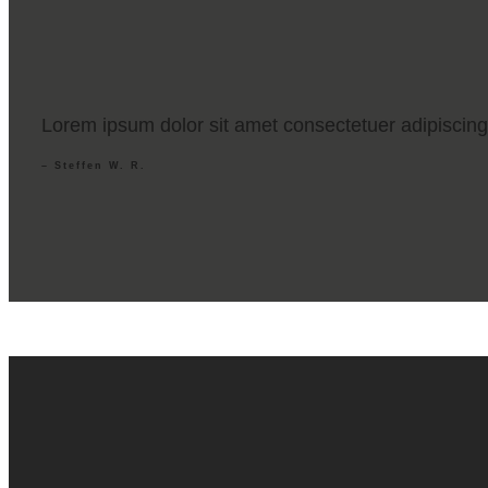
Lorem ipsum dolor sit amet consectetuer adipiscing
– Steffen W. R.