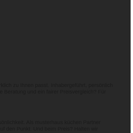
ch zu Ihnen passt. Inhabergeführt, persönlich
 Beratung und ein fairer Preisvergleich? Für
lichkeit. Als musterhaus küchen Partner
auf den Punkt. Und beim Preis? Halten wir