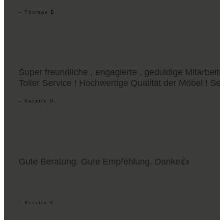
– Thomas B.
Super freundliche , engagierte , geduldige Mitarbeit
Toller Service ! Hochwertige Qualität der Möbel ! S
– Kerstin H.
Gute Beratung. Gute Empfehlung. Danke👍
– Kerstin K.